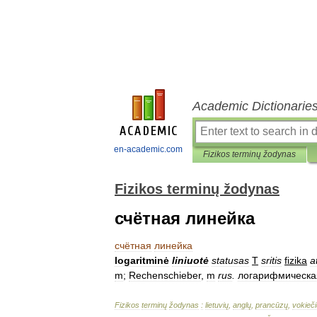
Academic Dictionarie
en-academic.com
Fizikos terminų žodynas
Fizikos terminų žodynas
счётная линейка
счётная
линейка
logaritminė
liniuotė
statusas
T
sritis
fizika
a
m
;
Rechenschieber
,
m
rus
.
логарифмическа
Fizikos
terminų
žodynas
:
lietuvių
,
anglų
,
prancūzų
,
vokieči