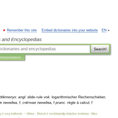
Remember this site
Embed dictionaries into your website
EN
s and Encyclopedias
Search!
Interpretations
titikmenys
:
angl
.
slide
-
rule
vok
.
logarithmischer
Rechenschieber
,
я
линейка
,
f
;
счётная
линейка
,
f
pranc
.
règle
à
calcul
,
f
ų
ir
rusų
kalbomis
. –
Vilnius
:
Mokslo
ir
enciklopedijų
leidybos
institutas
.
Vilius