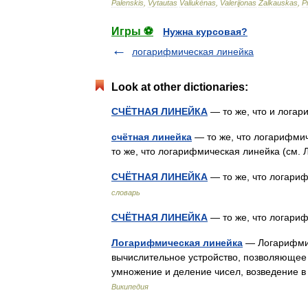
Palenskis
,
Vytautas
Valiukėnas
,
Valerijonas
Žalkauskas
,
P
Игры ⚽
Нужна курсовая?
логарифмическая линейка
Look at other dictionaries:
СЧЁТНАЯ ЛИНЕЙКА
— то же, что и лога
счётная линейка
— то же, что логарифми
то же, что логарифмическая линейка 
СЧЁТНАЯ ЛИНЕЙКА
— то же, что логар
словарь
СЧЁТНАЯ ЛИНЕЙКА
— то же, что логар
Логарифмическая линейка
— Логарифмич
вычислительное устройство, позволяющее 
умножение и деление чисел, возведение в
Википедия