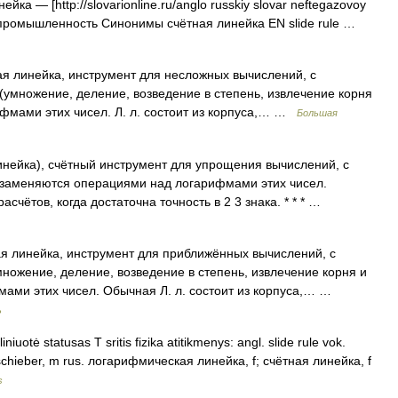
йка — [http://slovarionline.ru/anglo russkiy slovar neftegazovoy
я промышленность Синонимы счётная линейка EN slide rule …
нейка, инструмент для несложных вычислений, с
умножение, деление, возведение в степень, извлечение корня
фмами этих чисел. Л. л. состоит из корпуса,… …
Большая
нейка), счётный инструмент для упрощения вычислений, с
заменяются операциями над логарифмами этих чисел.
чётов, когда достаточна точность в 2 3 знака. * * * …
я линейка, инструмент для приближённых вычислений, с
ножение, деление, возведение в степень, извлечение корня и
ами этих чисел. Обычная Л. л. состоит из корпуса,… …
ь
niuotė statusas T sritis fizika atitikmenys: angl. slide rule vok.
chieber, m rus. логарифмическая линейка, f; счётная линейка, f
s