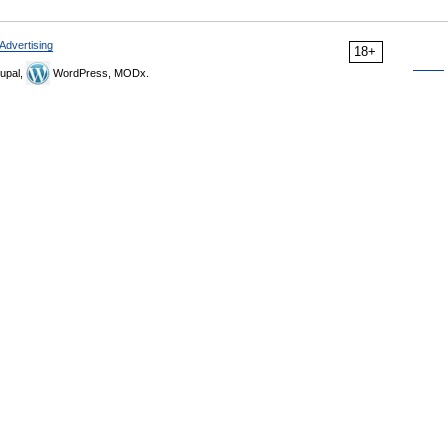
Advertising
18+
upal,
WordPress, MODx.