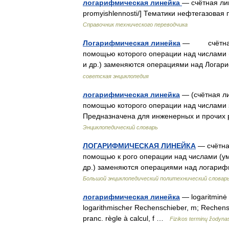
логарифмическая линейка
— счётная лине
promyishlennosti/] Тематики нефтегазова
Справочник технического переводчика
Логарифмическая линейка
— счётная ли
помощью которого операции над числами (
и др.) заменяются операциями над Логари
советская энциклопедия
логарифмическая линейка
— (счётная ли
помощью которого операции над числами 
Предназначена для инженерных и прочих рас
Энциклопедический словарь
ЛОГАРИФМИЧЕСКАЯ ЛИНЕЙКА
— счётна
помощью к рого операции над числами (ум
др.) заменяются операциями над логарифм
Большой энциклопедический политехнический словар
логарифмическая линейка
— logaritminė li
logarithmischer Rechenschieber, m; Rechens
pranc. règle à calcul, f …
Fizikos terminų žodyna