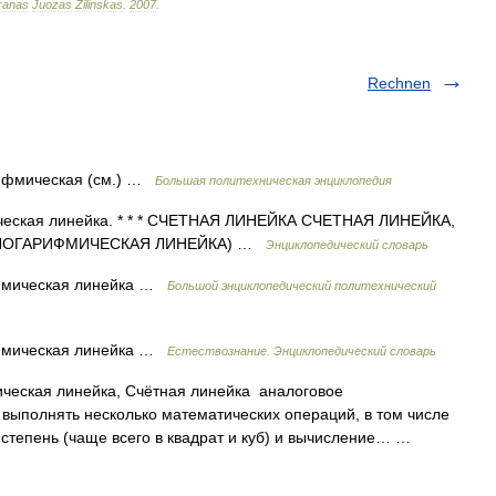
ranas
Juozas
Žilinskas
.
2007
.
Rechnen
рифмическая (см.) …
Большая политехническая энциклопедия
ческая линейка. * * * СЧЕТНАЯ ЛИНЕЙКА СЧЕТНАЯ ЛИНЕЙКА,
(см. ЛОГАРИФМИЧЕСКАЯ ЛИНЕЙКА) …
Энциклопедический словарь
ифмическая линейка …
Большой энциклопедический политехнический
ифмическая линейка …
Естествознание. Энциклопедический словарь
еская линейка, Счётная линейка аналоговое
выполнять несколько математических операций, в том числе
 степень (чаще всего в квадрат и куб) и вычисление… …